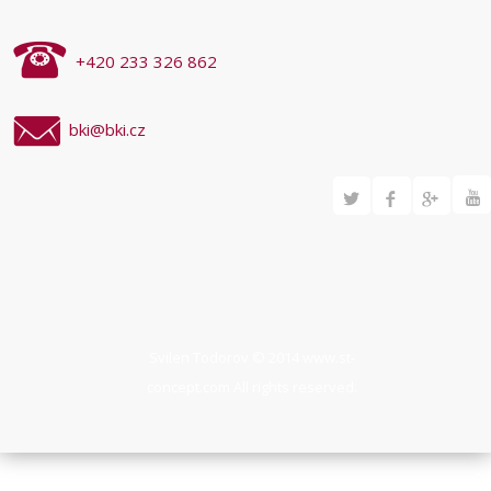
+420 233 326 862
bki@bki.cz
Svilen Todorov © 2014
www.st-
concept.com
All rights reserved.