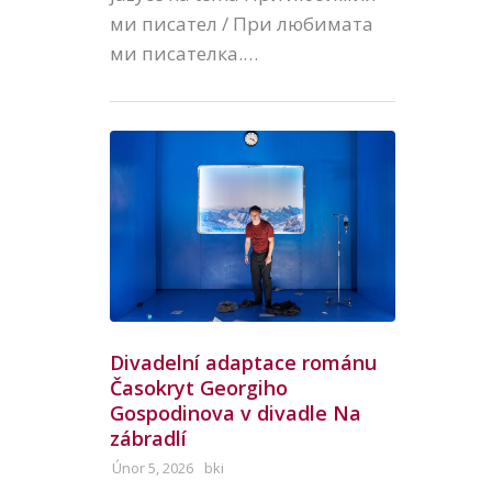
ми писател / При любимата
ми писателка.…
Divadelní adaptace románu
Časokryt Georgiho
Gospodinova v divadle Na
zábradlí
Únor 5, 2026
bki