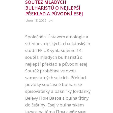
SOUTĚŽ MLADÝCH
BULHARISTŮ O NEJLEPŠÍ
PŘEKLAD A PŮVODNÍ ESEJ
Únor 18, 2026
bki
Společně s Ústavem etnologie a
středoevropských a balkánských
studií FF UK vyhlašujeme 14.
soutěž mladých bulharistů o
nejlepší překlad a původní esej
Soutěž proběhne ve dvou
samostatných sekcích: Překlad
povídky současné bulharské
spisovatelky a básnířky Jordanky
Belevy При Вазов z bulharštiny
do češtiny. Esej v bulharském
jazyce na téma При любимия