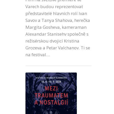
Varech budou reprezentovat
představitelé hlavních rolí Ivan
Savov a Tanya Shahova, herečka
Margita Gosheva, kameraman
Alexandar Stanisehv společně s
režisérskou dvojicí Kristina
Grozeva a Petar Valchanov. Ti se
na festival…