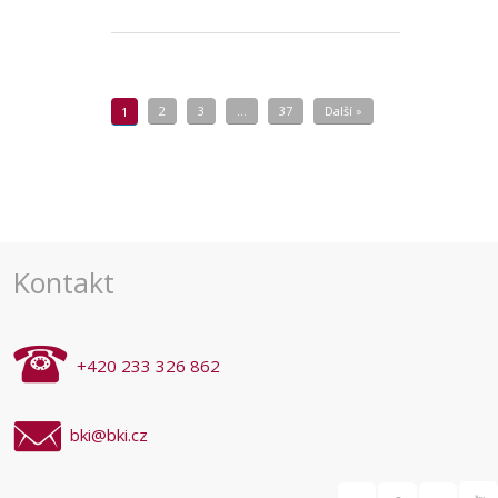
2
3
…
37
Další »
1
Kontakt
+420 233 326 862
bki@bki.cz