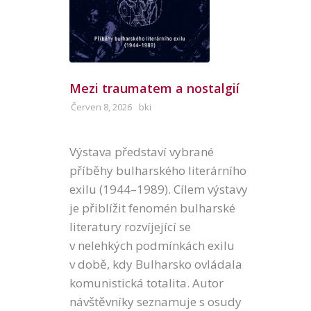
Mezi traumatem a nostalgií
Červen 8, 2026
bki
Výstava představí vybrané
příběhy bulharského literárního
exilu (1944–1989). Cílem výstavy
je přiblížit fenomén bulharské
literatury rozvíjející se
v nelehkých podmínkách exilu
v době, kdy Bulharsko ovládala
komunistická totalita. Autor
návštěvníky seznamuje s osudy