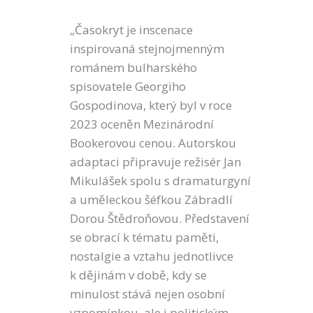
„Časokryt je inscenace
inspirovaná stejnojmenným
románem bulharského
spisovatele Georgiho
Gospodinova, který byl v roce
2023 oceněn Mezinárodní
Bookerovou cenou. Autorskou
adaptaci připravuje režisér Jan
Mikulášek spolu s dramaturgyní
a uměleckou šéfkou Zábradlí
Dorou Štědroňovou. Představení
se obrací k tématu paměti,
nostalgie a vztahu jednotlivce
k dějinám v době, kdy se
minulost stává nejen osobní
vzpomínkou, ale i politickým