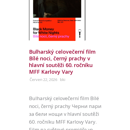
Bulharský celovečerní film
Bílé noci, černý prachy v
hlavní soutěži 60. ročníku
MFF Karlovy Vary
Červen 22, 2026
bki
Bulharský celovečerní film Bílé
noci, černý prachy Черни пари
за бели нощи v hlavní soutěži
60. ročníku MFF Karlovy Vary.
Film na světové premiéře ve