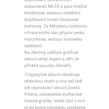
dokumentů NK ČR a paní Anežce
Kindlerové, Vedoucí oddělení
doplňování fondů Slovanské
knihovny. Za Městskou knihovnu
v Praze knižní dar přijala Lenka
Hanzlíková, vedoucí tiskového
oddělení.
Na všechny udělalo grafické
album velký dojem a věří, že
přiláká spoustu čtenářů.
Trojjazyčné album obsahuje
vědeckou studii a více než dvě
stě reprodukcí obrazů Josefa
Pittera, zakladatele bulharské
tiskové grafiky. Velká část z nich
je do konce listopadu vystavena