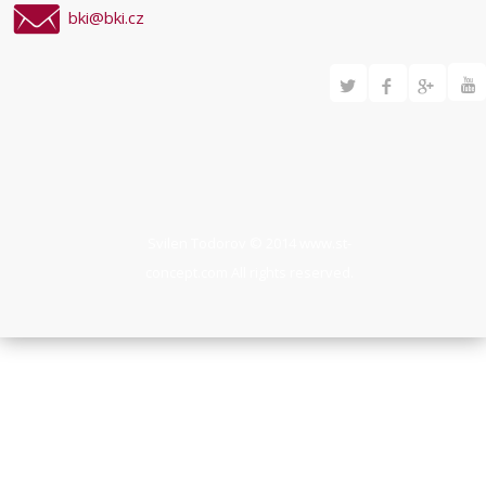
bki@bki.cz
Svilen Todorov © 2014
www.st-
concept.com
All rights reserved.