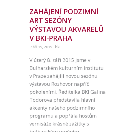
ZAHÁJENÍ PODZIMNÍ
ART SEZÓNY
VÝSTAVOU AKVARELŮ
V BKI-PRAHA
Září 15, 2015
bki
V úterý 8. září 2015 jsme v
Bulharském kulturním institutu
v Praze zahájili novou sezónu
výstavou Rozhovor napříč
pokoleními. Ředitelka BKI Galina
Todorova představila hlavní
akcenty našeho podzimního
programu a popřála hostům
vernisáže krásné zážitky s
bulharským uměním.