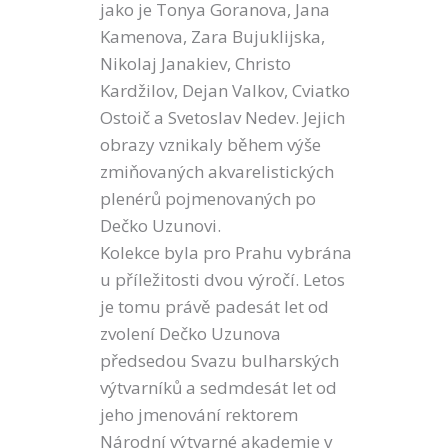
jako je Tonya Goranova, Jana
Kamenova, Zara Bujuklijska,
Nikolaj Janakiev, Christo
Kardžilov, Dejan Valkov, Cviatko
Ostoič a Svetoslav Nedev. Jejich
obrazy vznikaly během výše
zmiňovaných akvarelistických
plenérů pojmenovaných po
Dečko Uzunovi.
Kolekce byla pro Prahu vybrána
u příležitosti dvou výročí. Letos
je tomu právě padesát let od
zvolení Dečko Uzunova
předsedou Svazu bulharských
výtvarníků a sedmdesát let od
jeho jmenování rektorem
Národní výtvarné akademie v