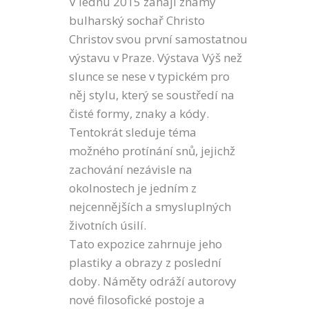
V lednu 2015 zahájí známý
bulharský sochař Christo
Christov svou první samostatnou
výstavu v Praze. Výstava Výš než
slunce se nese v typickém pro
něj stylu, který se soustředí na
čisté formy, znaky a kódy.
Tentokrát sleduje téma
možného protínání snů, jejichž
zachování nezávisle na
okolnostech je jedním z
nejcennějších a smysluplných
životních úsilí.
Tato expozice zahrnuje jeho
plastiky a obrazy z poslední
doby. Náměty odráží autorovy
nové filosofické postoje a