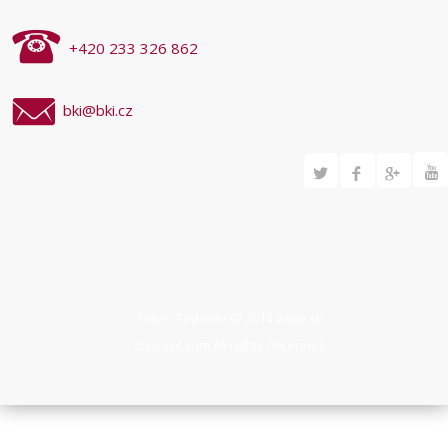
+420 233 326 862
bki@bki.cz
Svilen Todorov © 2014
www.st-
concept.com
All rights reserved.