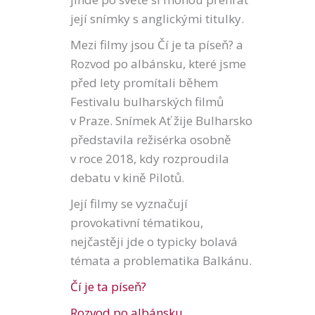
její snímky s anglickými titulky.
Mezi filmy jsou Čí je ta píseň? a
Rozvod po albánsku, které jsme
před lety promítali během
Festivalu bulharských filmů
v Praze. Snímek Ať žije Bulharsko
představila režisérka osobně
v roce 2018, kdy rozproudila
debatu v kině Pilotů.
Její filmy se vyznačují
provokativní tématikou,
nejčastěji jde o typicky bolavá
témata a problematika Balkánu.
Čí je ta píseň?
Rozvod po albánsku