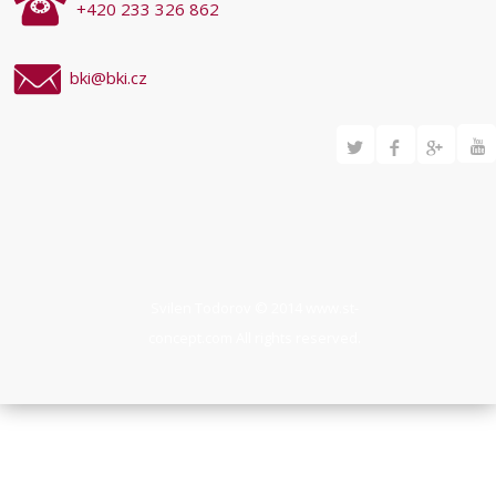
+420 233 326 862
bki@bki.cz
Svilen Todorov © 2014
www.st-
concept.com
All rights reserved.