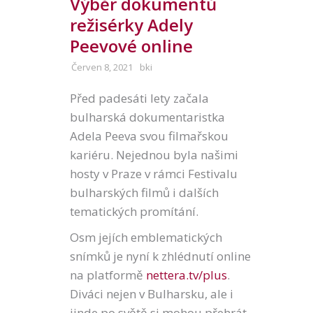
Výběr dokumentů
režisérky Adely
Peevové online
Červen 8, 2021
bki
Před padesáti lety začala
bulharská dokumentaristka
Adela Peeva svou filmařskou
kariéru. Nejednou byla našimi
hosty v Praze v rámci Festivalu
bulharských filmů i dalších
tematických promítání.
Osm jejích emblematických
snímků je nyní k zhlédnutí online
na platformě
nettera.tv/plus
.
Diváci nejen v Bulharsku, ale i
jinde po světě si mohou přehrát