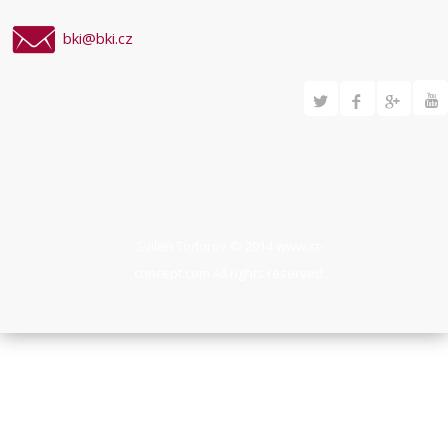
bki@bki.cz
Svilen Todorov © 2014
www.st-
concept.com
All rights reserved.