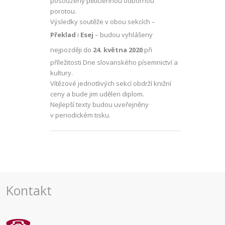
posouzeny pětičlennou odbornou
porotou.
Výsledky soutěže v obou sekcích –
Překlad
i
Esej
– budou vyhlášeny
nejpozději do
24. května 2020
při
příležitosti Dne slovanského písemnictví a
kultury.
Vítězové jednotlivých sekcí obdrží knižní
ceny a bude jim udělen diplom.
Nejlepší texty budou uveřejněny
v periodickém tisku.
Kontakt