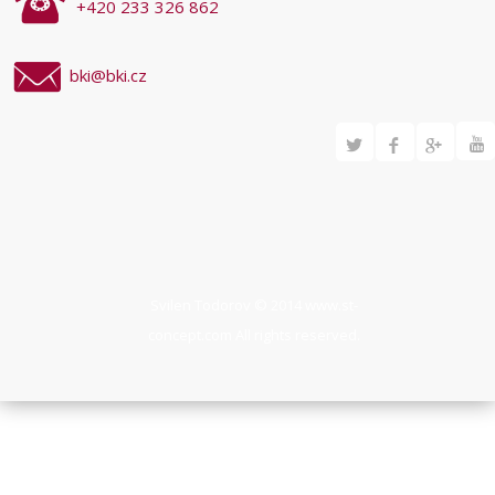
+420 233 326 862
bki@bki.cz
Svilen Todorov © 2014
www.st-
concept.com
All rights reserved.