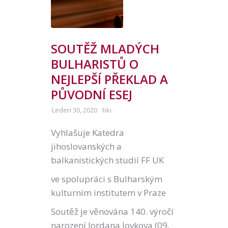
SOUTĚŽ MLADÝCH
BULHARISTŮ O
NEJLEPŠÍ PŘEKLAD A
PŮVODNÍ ESEJ
Leden 30, 2020
bki
Vyhlašuje Katedra
jihoslovanských a
balkanistických studií FF UK
ve spolupráci s Bulharským
kulturním institutem v Praze
Soutěž je věnována 140. výročí
narození Jordana Jovkova (09.