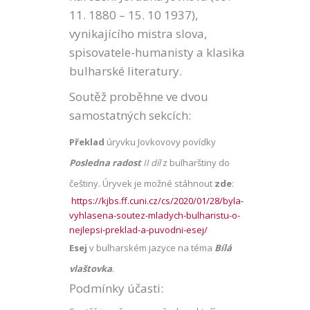
11. 1880 – 15. 10 1937),
vynikajícího mistra slova,
spisovatele-humanisty a klasika
bulharské literatury.
Soutěž proběhne ve dvou
samostatných sekcích:
Překlad
úryvku Jovkovovy povídky
Posledna radost
II díl
z bulharštiny do
češtiny. Úryvek je možné stáhnout
zde
:
https://kjbs.ff.cuni.cz/cs/2020/01/28/byla-
vyhlasena-soutez-mladych-bulharistu-o-
nejlepsi-preklad-a-puvodni-esej/
Esej
v bulharském jazyce na téma
Bílá
vlaštovka
.
Podmínky účasti: