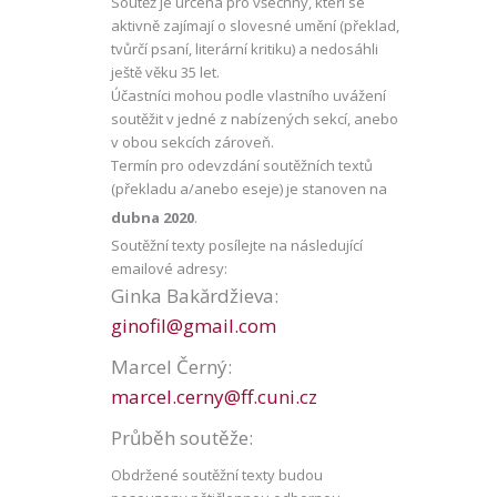
Soutěž je určena pro všechny, kteří se
aktivně zajímají o slovesné umění (překlad,
tvůrčí psaní, literární kritiku) a nedosáhli
ještě věku 35 let.
Účastníci mohou podle vlastního uvážení
soutěžit v jedné z nabízených sekcí, anebo
v obou sekcích zároveň.
Termín pro odevzdání soutěžních textů
(překladu a/anebo eseje) je stanoven na
dubna 2020
.
Soutěžní texty posílejte na následující
emailové adresy:
Ginka Bakărdžieva:
ginofil@gmail.com
Marcel Černý:
marcel.cerny@ff.cuni.cz
Průběh soutěže:
Obdržené soutěžní texty budou