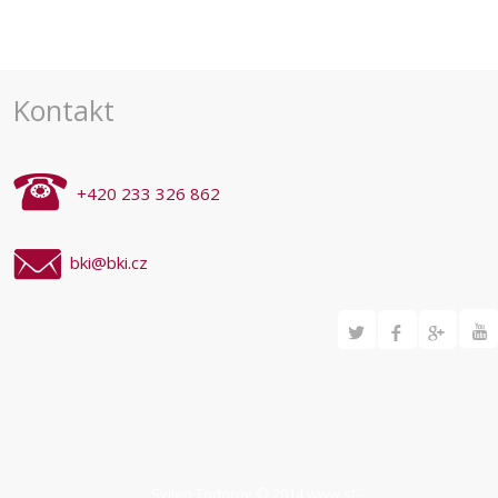
Kontakt
+420 233 326 862
bki@bki.cz
Svilen Todorov © 2014
www.st-