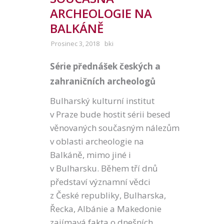
ARCHEOLOGIE NA
BALKÁNĚ
Prosinec 3, 2018
bki
Série přednášek českých a
zahraničních archeologů
Bulharský kulturní institut
v Praze bude hostit sérii besed
věnovaných současným nálezům
v oblasti archeologie na
Balkáně, mimo jiné i
v Bulharsku. Během tří dnů
představí významní vědci
z České republiky, Bulharska,
Řecka, Albánie a Makedonie
zajímavá fakta o dnešních