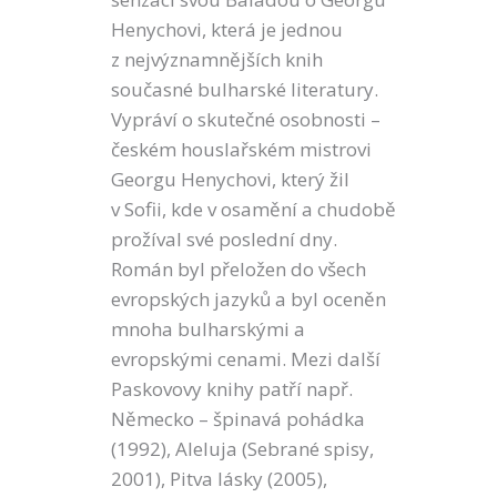
Henychovi, která je jednou
z nejvýznamnějších knih
současné bulharské literatury.
Vypráví o skutečné osobnosti –
českém houslařském mistrovi
Georgu Henychovi, který žil
v Sofii, kde v osamění a chudobě
prožíval své poslední dny.
Román byl přeložen do všech
evropských jazyků a byl oceněn
mnoha bulharskými a
evropskými cenami. Mezi další
Paskovovy knihy patří např.
Německo – špinavá pohádka
(1992), Aleluja (Sebrané spisy,
2001), Pitva lásky (2005),