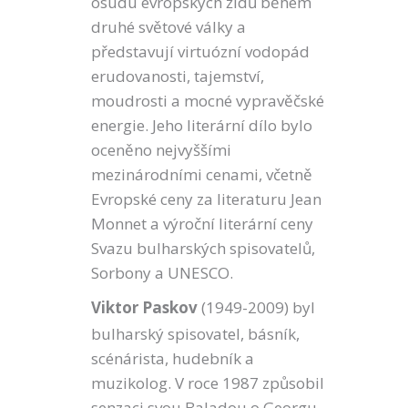
osudu evropských židů během
druhé světové války a
představují virtuózní vodopád
erudovanosti, tajemství,
moudrosti a mocné vypravěčské
energie. Jeho literární dílo bylo
oceněno nejvyššími
mezinárodními cenami, včetně
Evropské ceny za literaturu Jean
Monnet a výroční literární ceny
Svazu bulharských spisovatelů,
Sorbony a UNESCO.
Viktor Paskov
(1949-2009) byl
bulharský spisovatel, básník,
scénárista, hudebník a
muzikolog. V roce 1987 způsobil
senzaci svou Baladou o Georgu