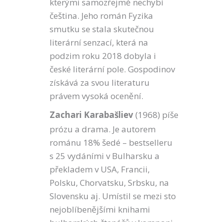
kterými samozřejmě nechybí
čeština. Jeho román Fyzika
smutku se stala skutečnou
literární senzací, která na
podzim roku 2018 dobyla i
české literární pole. Gospodinov
získává za svou literaturu
právem vysoká ocenění.
Zachari Karabašliev
(1968) píše
prózu a drama. Je autorem
románu 18% šedé – bestselleru
s 25 vydáními v Bulharsku a
překladem v USA, Francii,
Polsku, Chorvatsku, Srbsku, na
Slovensku aj. Umístil se mezi sto
nejoblíbenějšími knihami