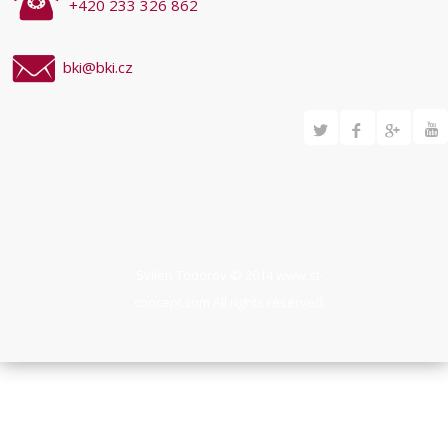
+420 233 326 862
bki@bki.cz
Svilen Todorov © 2014
www.st-
concept.com
All rights reserved.