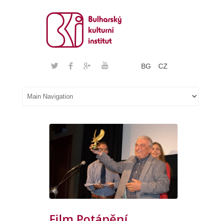
BG
CZ
Film Potápění