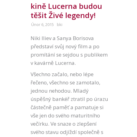
kině Lucerna budou
těšit Živé legendy!
Únor 6, 2015
bki
Niki Iliev a Sanya Borisova
představí svůj nový film a po
promítání se sejdou s publikem
v kavárně Lucerna.
Všechno začalo, nebo lépe
řečeno, všechno se zamotalo,
jednou nehodou. Mladý
úspěšný bankéř ztratil po úrazu
částečně paměť a pamatuje si
vše jen do svého maturitního
večírku. Ve snaze o zlepšení
svého stavu odjíždí společně s