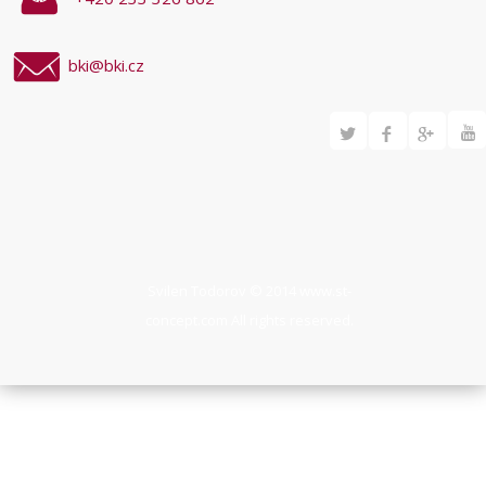
bki@bki.cz
Svilen Todorov © 2014
www.st-
concept.com
All rights reserved.