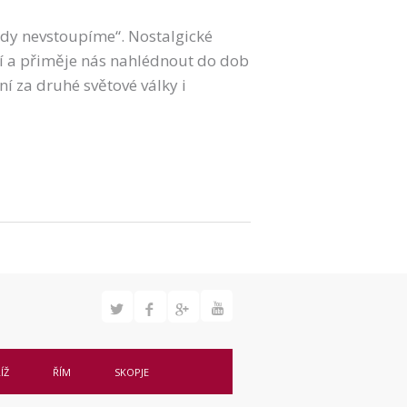
nikdy nevstoupíme“. Nostalgické
mí a přiměje nás nahlédnout do dob
í za druhé světové války i
ÍŽ
ŘÍM
SKOPJE