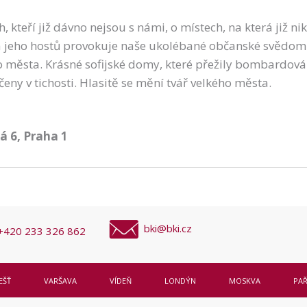
h, kteří již dávno nejsou s námi, o místech, na která již 
o a jeho hostů provokuje naše ukolébané občanské svědo
o města. Krásné sofijské domy, které přežily bombardován
čeny v tichosti. Hlasitě se mění tvář velkého města.
á 6, Praha 1
bki@bki.cz
+420 233 326 862
EŠŤ
VARŠAVA
VÍDEŇ
LONDÝN
MOSKVA
PAŘ