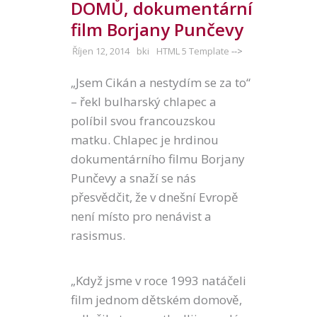
DOMŮ, dokumentární
film Borjany Punčevy
Říjen 12, 2014
bki
HTML 5 Template
-->
„Jsem Cikán a nestydím se za to“
– řekl bulharský chlapec a
políbil svou francouzskou
matku. Chlapec je hrdinou
dokumentárního filmu Borjany
Punčevy a snaží se nás
přesvědčit, že v dnešní Evropě
není místo pro nenávist a
rasismus.
„Když jsme v roce 1993 natáčeli
film jednom dětském domově,