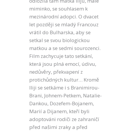
odložila tam matka Iliju, malé
miminko, se souhlasem k
mezinárodní adopci. O dvacet
let později se mladý Francouz
vrátil do Bulharska, aby se
setkal se svou biologickou
matkou a se sedmi sourozenci.
Film zachycuje tato setkání,
která jsou plná emocí, údivu,
nedůvěry, překvapení z
protichůdných kultur… Kromě
Iliji se setkáme i s Branimirou-
Brani, Johnem-Petkem, Natalie-
Dankou, Dozefem-Bojanem,
Marií a Dijanem, kteří byli
adoptováni rodiči ze zahraničí
před našimi zraky a před