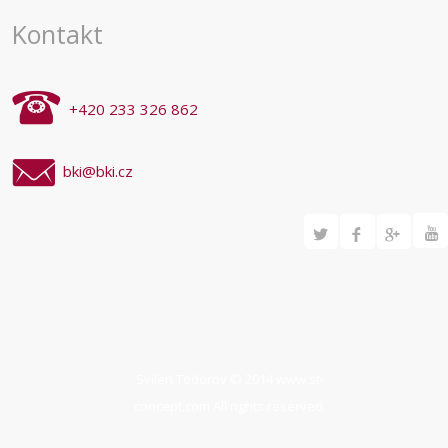
akce
Kontakt
+420 233 326 862
bki@bki.cz
Svilen Todorov © 2014
www.st-
concept.com
All rights reserved.