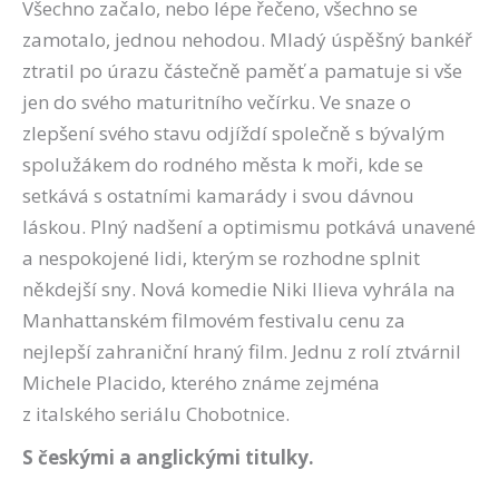
Všechno začalo, nebo lépe řečeno, všechno se
zamotalo, jednou nehodou. Mladý úspěšný bankéř
ztratil po úrazu částečně paměť a pamatuje si vše
jen do svého maturitního večírku. Ve snaze o
zlepšení svého stavu odjíždí společně s bývalým
spolužákem do rodného města k moři, kde se
setkává s ostatními kamarády i svou dávnou
láskou. Plný nadšení a optimismu potkává unavené
a nespokojené lidi, kterým se rozhodne splnit
někdejší sny. Nová komedie Niki Ilieva vyhrála na
Manhattanském filmovém festivalu cenu za
nejlepší zahraniční hraný film. Jednu z rolí ztvárnil
Michele Placido, kterého známe zejména
z italského seriálu Chobotnice.
S českými a anglickými titulky.