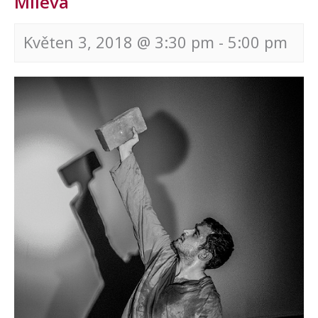
Mileva
Květen 3, 2018 @ 3:30 pm
-
5:00 pm
Navigace
pro
akce