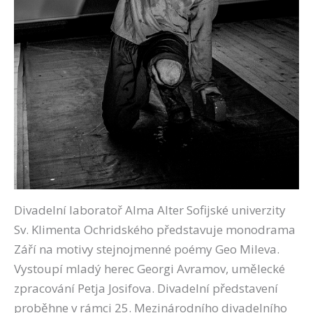
Divadelní laboratoř Alma Alter Sofijské univerzity
Sv. Klimenta Ochridského představuje monodrama
Září na motivy stejnojmenné poémy Geo Mileva.
Vystoupí mladý herec Georgi Avramov, umělecké
zpracování Petja Josifova. Divadelní představení
proběhne v rámci 25. Mezinárodního divadelního