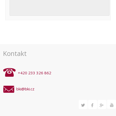
Navigace
pro
akce
Kontakt
+420 233 326 862
bki@bki.cz