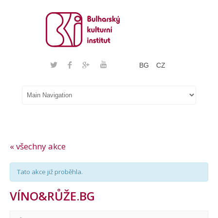
BG
CZ
« všechny akce
Tato akce již proběhla.
VÍNO&RŮŽE.BG