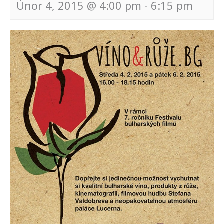
Únor 4, 2015 @ 4:00 pm
-
6:15 pm
Navigace
pro
akce