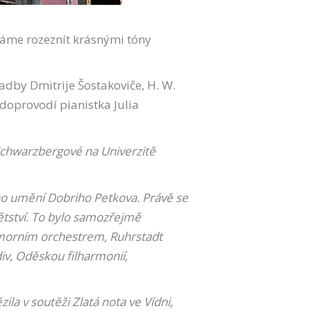
háme rozeznít krásnými tóny
ladby Dmitrije Šostakoviče, H. W.
 doprovodí pianistka Julia
 Schwarzbergové na Univerzitě
ího umění Dobriho Petkova. Právě se
tství. To bylo samozřejmě
omorním orchestrem, Ruhrstadt
v, Oděskou filharmonií,
ila v soutěži Zlatá nota ve Vídni,