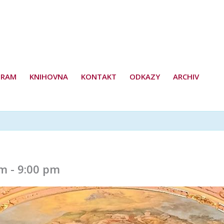
GRAM
KNIHOVNA
KONTAKT
ODKAZY
ARCHIV
pm
-
9:00 pm