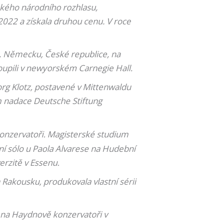
ského národního rozhlasu,
2022 a získala druhou cenu. V roce
u, Německu, České republice, na
toupili v newyorském Carnegie Hall.
org Klotz, postavené v Mittenwaldu
m nadace Deutsche Stiftung
 konzervatoři. Magisterské studium
ní sólo u Paola Alvarese na Hudební
erzitě v Essenu.
 Rakousku, produkovala vlastní sérii
a na Haydnově konzervatoři v