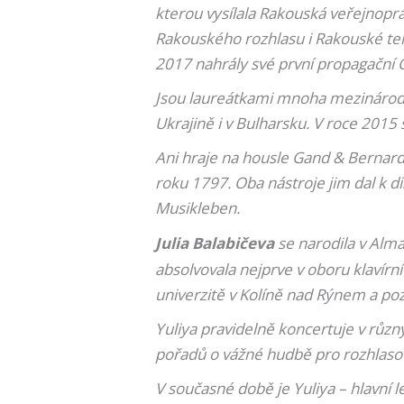
kterou vysílala Rakouská veřejnoprá
Rakouského rozhlasu i Rakouské tele
2017 nahrály své první propagační 
Jsou laureátkami mnoha mezinárodní
Ukrajině i v Bulharsku. V roce 2015
Ani hraje na housle Gand & Bernarde
roku 1797. Oba nástroje jim dal k 
Musikleben.
Julia Balabičeva
se narodila v Alma
absolvovala nejprve v oboru klavírn
univerzitě v Kolíně nad Rýnem a pozd
Yuliya pravidelně koncertuje v různý
pořadů o vážné hudbě pro rozhlasov
V současné době je Yuliya – hlavní