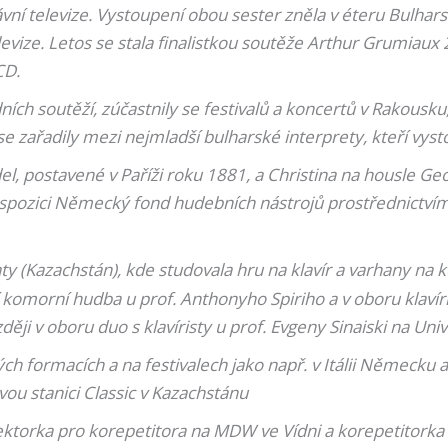
vní televize. Vystoupení obou sester zněla v éteru Bulhar
vize. Letos se stala finalistkou soutěže Arthur Grumiaux 
CD.
ch soutěží, zúčastnily se festivalů a koncertů v Rakousk
 se zařadily mezi nejmladší bulharské interprety, kteří vys
l, postavené v Paříži roku 1881, a Christina na housle Ge
dispozici Německý fond hudebních nástrojů prostřednictví
ty (Kazachstán), kde studovala hru na klavír a varhany na
í komorní hudba u prof. Anthonyho Spiriho a v oboru klavír
ěji v oboru duo s klavíristy u prof. Evgeny Sinaiski na Univ
ch formacích a na festivalech jako např. v Itálii Německu a
ou stanici Classic v Kazachstánu
 lektorka pro korepetitora na MDW ve Vídni a korepetitork