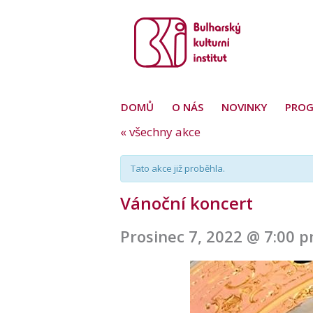
DOMŮ
O NÁS
NOVINKY
PRO
« všechny akce
Tato akce již proběhla.
Vánoční koncert
Prosinec 7, 2022 @ 7:00 
Navigace
pro
akce