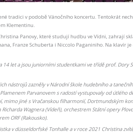
né tradici v podobě Vánočního koncertu. Tentokrát nec
ém Klementinu.
ristina Panovy, které studují hudbu ve Vídni, zahrají sk
ana, Franze Schuberta i Niccolo Paganiniho. Na klavír je
a 14 let a jsou juniorními studentkami ve třídě prof. Dory
jejich nástrojů zazněly v Národní škole hudebního a tanečn
 Plamenem Parvanovem s radostí vystupovaly od útlého dě
ení, mimo jiné s Vračanskou filharmonií, Dortmundským k
icharda Wagnera (Vídeň), orchestrem Státní opery Plovdi
rem ORF (Rakousko).
stka v düsseldorfské Tonhalle a v roce 2021 Christina zvítěz