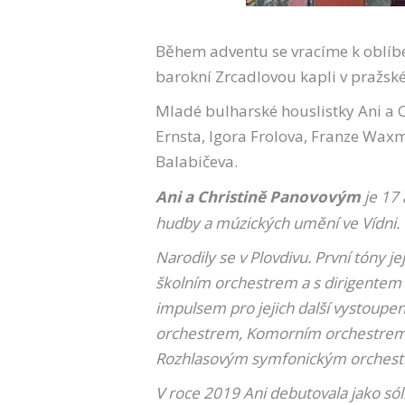
Během adventu se vracíme k oblíbe
barokní Zrcadlovou kapli v pražsk
Mladé bulharské houslistky Ani a Ch
Ernsta, Igora Frolova, Franze Waxm
Balabičeva.
Ani a Christině Panovovým
je 17 
hudby a múzických umění ve Vídni.
Narodily se v Plovdivu. První tóny 
školním orchestrem a s dirigentem
impulsem pro jejich další vystoup
orchestrem, Komorním orchestrem R
Rozhlasovým symfonickým orchest
V roce 2019 Ani debutovala jako sóli