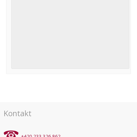
Navigace
pro
akce
Kontakt
+420 233 326 862