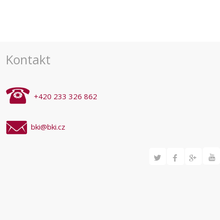
Navigace
pro
akce
Kontakt
+420 233 326 862
bki@bki.cz