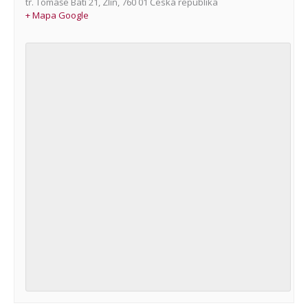
tř. Tomáše Bati 21
,
Zlín
,
760 01
Česká republika
+ Mapa Google