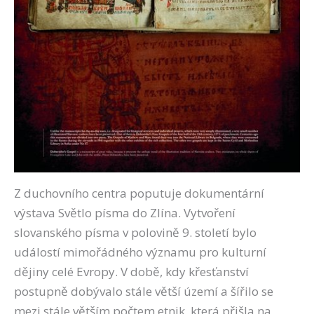
Z duchovního centra poputuje dokumentární
výstava Světlo písma do Zlína. Vytvoření
slovanského písma v polovině 9. století bylo
událostí mimořádného významu pro kulturní
dějiny celé Evropy. V době, kdy křesťanství
postupně dobývalo stále větší území a šířilo se
mezi stále větším počtem etnik, která přišla na