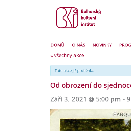
DOMŮ
O NÁS
NOVINKY
PRO
« všechny akce
Tato akce již proběhla.
Od obrození do sjednoc
Září 3, 2021 @ 5:00 pm
-
9
Navigace
pro
akce