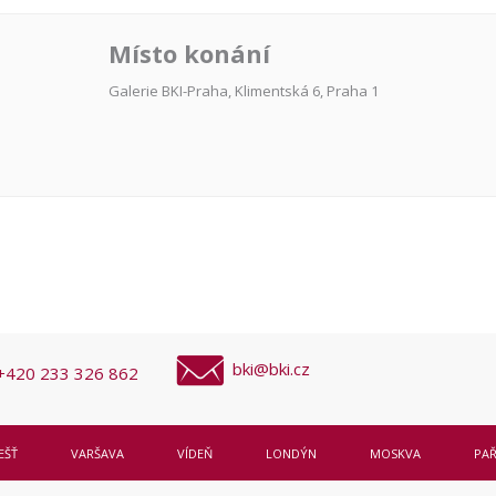
Místo konání
Galerie BKI-Praha, Klimentská 6, Praha 1
bki@bki.cz
+420 233 326 862
EŠŤ
VARŠAVA
VÍDEŇ
LONDÝN
MOSKVA
PAŘ