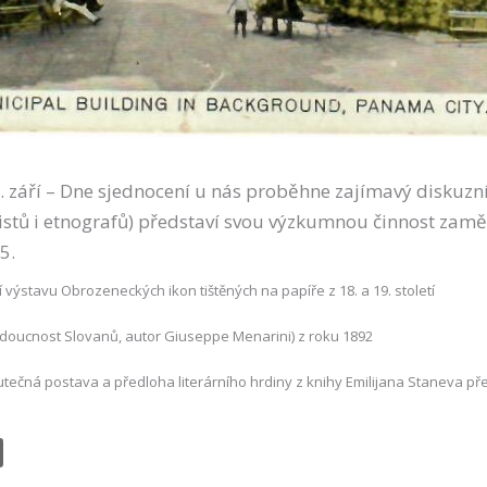
6. září – Dne sjednocení u nás proběhne zajímavý diskuz
gvistů i etnografů) představí svou výzkumnou činnost za
5.
í výstavu Obrozeneckých ikon tištěných na papíře z 18. a 19. století
udoucnost Slovanů, autor Giuseppe Menarini) z roku 1892
tečná postava a předloha literárního hrdiny z knihy Emilijana Staneva př