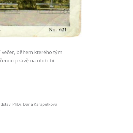
ní večer, během kterého tým
měřenou právě na období
edstaví PhDr. Daria Karapetkova