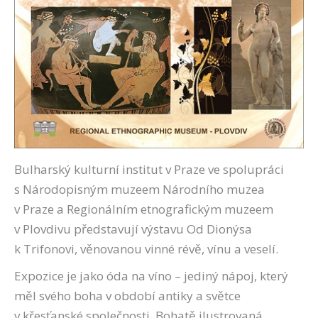
Bulharský kulturní institut v Praze ve spolupráci
s Národopisným muzeem Národního muzea
v Praze a Regionálním etnografickým muzeem
v Plovdivu představují výstavu Od Dionýsa
k Trifonovi, věnovanou vinné révě, vínu a veselí.
Expozice je jako óda na víno – jediný nápoj, který
měl svého boha v období antiky a světce
v křesťanské společnosti. Bohatě ilustrovaná