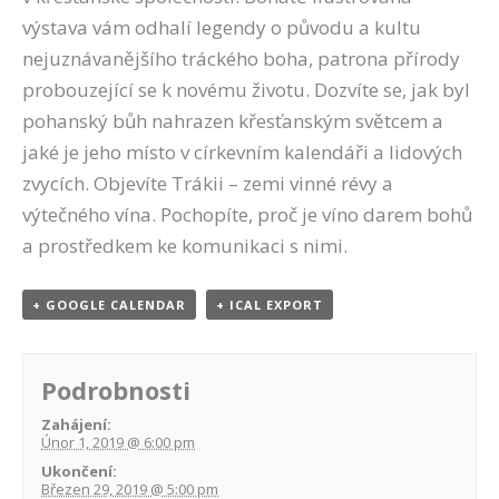
výstava vám odhalí legendy o původu a kultu
nejuznávanějšího tráckého boha, patrona přírody
probouzející se k novému životu. Dozvíte se, jak byl
pohanský bůh nahrazen křesťanským světcem a
jaké je jeho místo v církevním kalendáři a lidových
zvycích. Objevíte Trákii – zemi vinné révy a
výtečného vína. Pochopíte, proč je víno darem bohů
a prostředkem ke komunikaci s nimi.
+ GOOGLE CALENDAR
+ ICAL EXPORT
Podrobnosti
Zahájení:
Únor 1, 2019 @ 6:00 pm
Ukončení:
Březen 29, 2019 @ 5:00 pm