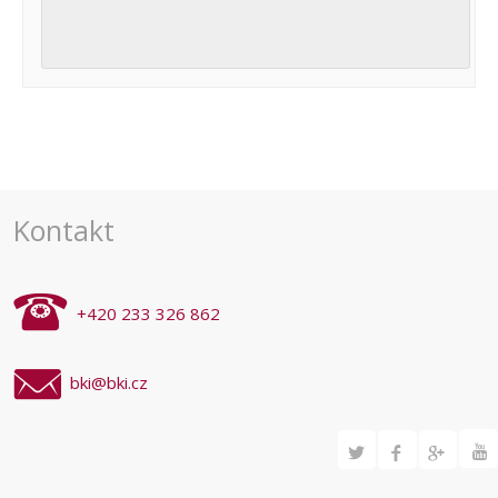
Navigace
pro
akce
Kontakt
+420 233 326 862
bki@bki.cz