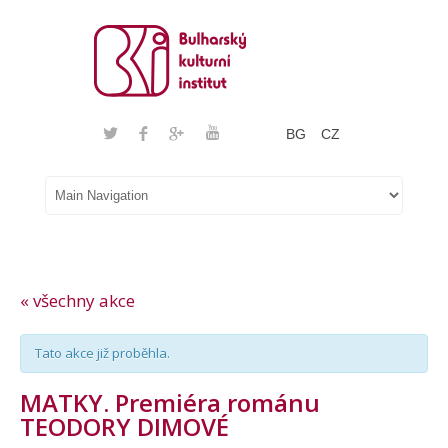
BG
CZ
« všechny akce
Tato akce již proběhla.
MATKY. Premiéra románu
TEODORY DIMOVÉ