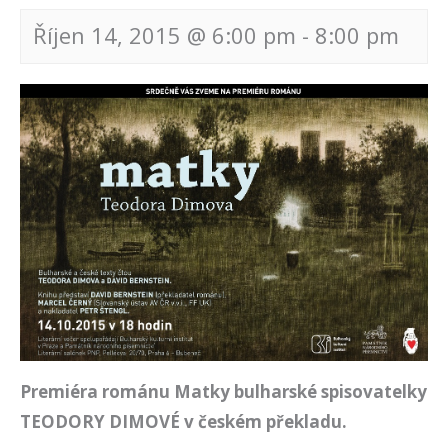
Říjen 14, 2015 @ 6:00 pm
-
8:00 pm
Navigace
pro
akce
Premiéra románu Matky bulharské spisovatelky
TEODORY DIMOVÉ v českém překladu.