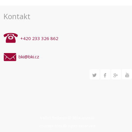
akce
Kontakt
+420 233 326 862
bki@bki.cz
Svilen Todorov © 2014
www.st-
concept.com
All rights reserved.