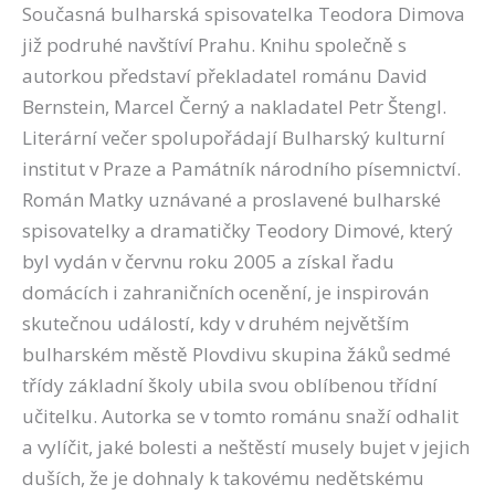
Současná bulharská spisovatelka Teodora Dimova
již podruhé navštíví Prahu. Knihu společně s
autorkou představí překladatel románu David
Bernstein, Marcel Černý a nakladatel Petr Štengl.
Literární večer spolupořádají Bulharský kulturní
institut v Praze a Památník národního písemnictví.
Román Matky uznávané a proslavené bulharské
spisovatelky a dramatičky Teodory Dimové, který
byl vydán v červnu roku 2005 a získal řadu
domácích i zahraničních ocenění, je inspirován
skutečnou událostí, kdy v druhém největším
bulharském městě Plovdivu skupina žáků sedmé
třídy základní školy ubila svou oblíbenou třídní
učitelku. Autorka se v tomto románu snaží odhalit
a vylíčit, jaké bolesti a neštěstí musely bujet v jejich
duších, že je dohnaly k takovému nedětskému