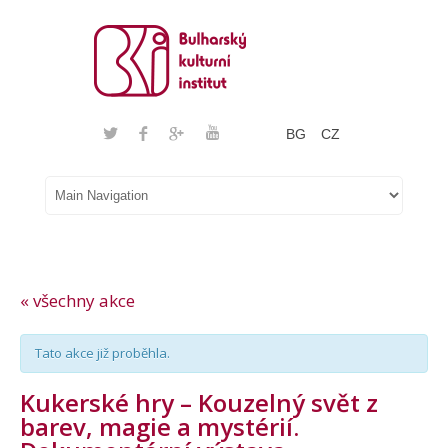
BG
CZ
« všechny akce
Tato akce již proběhla.
Kukerské hry – Kouzelný svět z
barev, magie a mystérií.