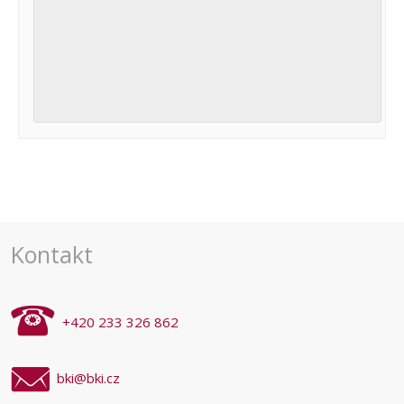
Navigace
pro
akce
Kontakt
+420 233 326 862
bki@bki.cz