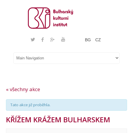
BG
CZ
« všechny akce
Tato akce již proběhla.
KŘÍŽEM KRÁŽEM BULHARSKEM