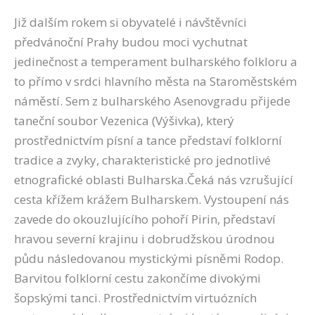
Již dalším rokem si obyvatelé i návštěvníci
předvánoční Prahy budou moci vychutnat
jedinečnost a temperament bulharského folkloru a
to přímo v srdci hlavního města na Staroměstském
náměstí. Sem z bulharského Asenovgradu přijede
taneční soubor Vezenica (Výšivka), který
prostřednictvím písní a tance představí folklorní
tradice a zvyky, charakteristické pro jednotlivé
etnografické oblasti Bulharska.Čeká nás vzrušující
cesta křížem krážem Bulharskem. Vystoupení nás
zavede do okouzlujícího pohoří Pirin, představí
hravou severní krajinu i dobrudžskou úrodnou
půdu následovanou mystickými písněmi Rodop.
Barvitou folklorní cestu zakončíme divokými
šopskými tanci. Prostřednictvím virtuózních