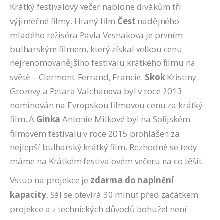
Krátký festivalový večer nabídne divákům tři
výjimečné filmy. Hraný film
Čest
nadějného
mladého režiséra Pavla Vesnakova je prvním
bulharským filmem, který získal velkou cenu
nejrenomovanějšího festivalu krátkého filmu na
světě – Clermont-Ferrand, Francie.
Skok
Kristiny
Grozevy a Petara Valchanova byl v roce 2013
nominován na Evropskou filmovou cenu za krátký
film. A
Ginka
Antonie Milkové byl na Sofijském
filmovém festivalu v roce 2015 prohlášen za
nejlepší bulharský krátký film. Rozhodně se tedy
máme na Krátkém festivalovém večeru na co těšit.
Vstup na projekce je
zdarma do naplnění
kapacity
. Sál se otevírá 30 minut před začátkem
projekce a z technických důvodů bohužel není