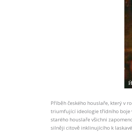
Příběh českého houslaře, který v r
triumfující ideologie třídního boje
starého houslaře všichni zapomenou
silněji citově inklinujícího k lask