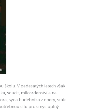
ou školu. V padesátých letech však
ka, soucit, milosrdenství a na
ora, syna hudebníka z opery, stále
k potřebnou sílu pro smysluplný