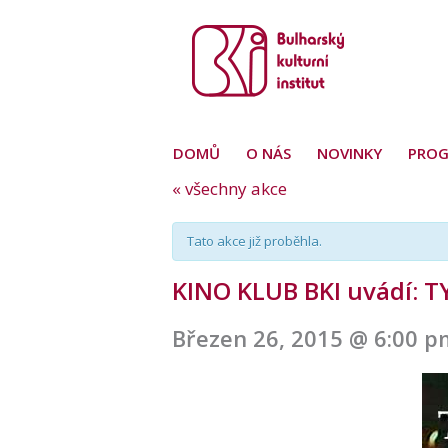
DOMŮ
O NÁS
NOVINKY
PRO
« všechny akce
Tato akce již proběhla.
KINO KLUB BKI uvádí: T
Březen 26, 2015 @ 6:00 p
Navigace
pro
akce