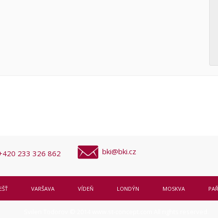
bki@bki.cz
+420 233 326 862
EŠŤ
VARŠAVA
VÍDEŇ
LONDÝN
MOSKVA
PAŘ
Svilen Todorov © 2014
www.st-concept.com
All rights reserved.