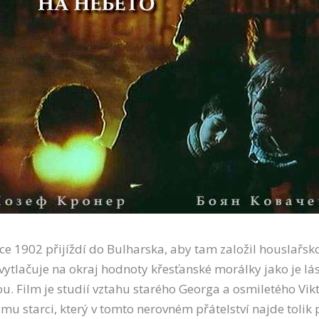
oce 1902 přijíždí do Bulharska, aby tam založil houslařsk
 vytlačuje na okraj hodnoty křesťanské morálky jako je lás
. Film je studií vztahu starého Georga a osmiletého Vikt
avému starci, který v tomto nerovném přátelství najde toli