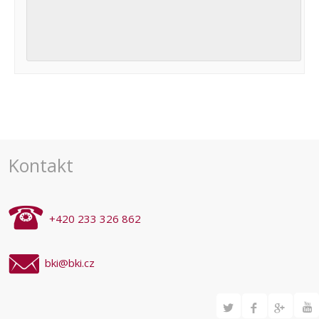
Navigace
pro
akce
Kontakt
+420 233 326 862
bki@bki.cz