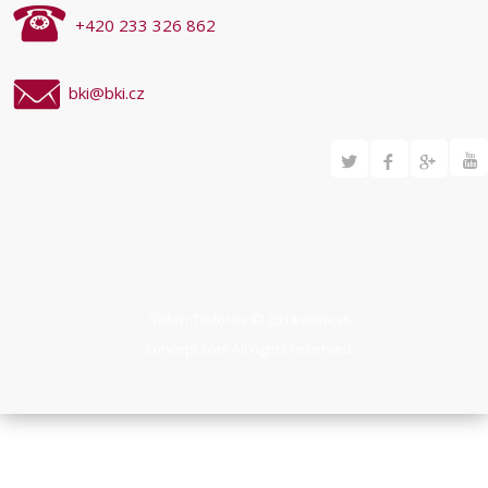
+420 233 326 862
bki@bki.cz
Svilen Todorov © 2014
www.st-
concept.com
All rights reserved.