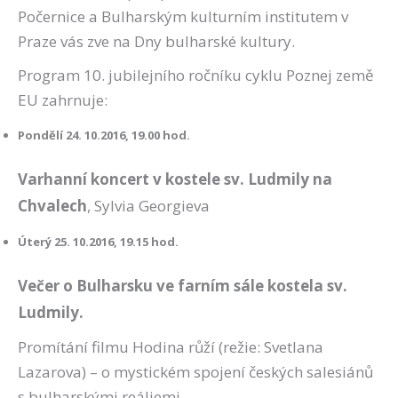
Počernice a Bulharským kulturním institutem v
Praze vás zve na Dny bulharské kultury.
Program 10. jubilejního ročníku cyklu Poznej země
EU zahrnuje:
Pondělí 24. 10.2016, 19.00 hod.
Varhanní koncert v kostele sv. Ludmily na
Chvalech
, Sylvia Georgieva
Úterý 25. 10.2016, 19.15 hod.
Večer o Bulharsku ve farním sále kostela sv.
Ludmily.
Promítání filmu Hodina růží (režie: Svetlana
Lazarova) – o mystickém spojení českých salesiánů
s bulharskými reáliemi.