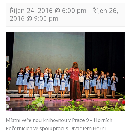
Říjen 24, 2016 @ 6:00 pm
-
Říjen 26,
2016 @ 9:00 pm
Navigace
pro
akce
Místní veřejnou knihovnou v Praze 9 – Horních
Počernicích ve spolupráci s Divadlem Horní