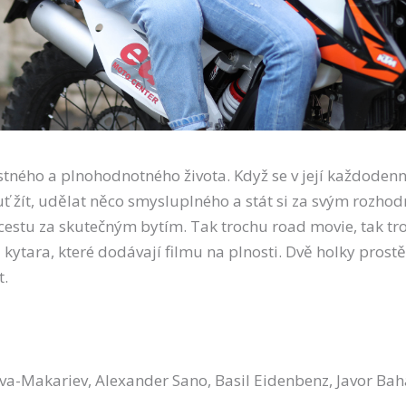
stného a plnohodnotného života. Když se v její každoden
ť žít, udělat něco smysluplného a stát si za svým rozhod
estu za skutečným bytím. Tak trochu road movie, tak tro
á kytara, které dodávají filmu na plnosti. Dvě holky prost
t.
ova-Makariev, Alexander Sano, Basil Eidenbenz, Javor Ba