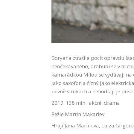
Boryana ztratila pocit opravdu šťa
neočekávaného, probudí se v ní chu
kamarádkou Milou se vydávají na c
jako saxofon a řízný jako elektrick
pevně v rukách a nehodlají je pusti
2019, 138 min., akční, drama
Režie Martin Makariev
Hrají Jana Marinova, Luiza Grigor