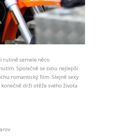
ní rutině semele něco
nutím. Společně se svou nejlepší
chu romantický film. Stejně sexy
ě konečně drží otěže svého života
harov