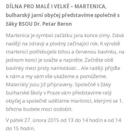
DÍLNA PRO MALÉ I VELKÉ – MARTENICA,
bulharský jarní obyčej představíme společně s
žáky BSOU Dr. Petar Beron
Martenica je symbol začátku jara konce zimy. Dává
naději na zdravý a plodný začínající rok. K výrobě
martenici potřebujete bílou a červenou bavlnku, na
jednom konci je svažte a napněte. Začněte obě
bavlnky mezi prsty namotávat… Ale raději přijďte
k nám a my vám vše ukážeme a pomůžeme.
Materiály jsou již připraveny. Společně s žáky
bulharské školy v Praze vám představíme celý
obyčej a společně uděláme martinici, kterými se 1.
března budete moci ozdobit.
V pátek 27. února 2015 od 13 do 14 hodin a od 14
do 15 hodin.