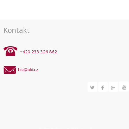
Navigace
pro
akce
Kontakt
+420 233 326 862
bki@bki.cz