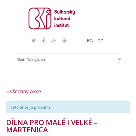
BG
CZ
« všechny akce
Tato akce již proběhla.
DÍLNA PRO MALÉ I VELKÉ –
MARTENICA