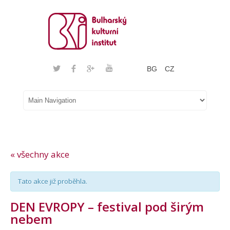
BG
CZ
« všechny akce
Tato akce již proběhla.
DEN EVROPY – festival pod širým
nebem