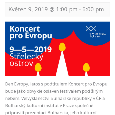
Květen 9, 2019 @ 1:00 pm
-
6:00 pm
Navigace
pro
akce
Den Evropy, letos s podtitulem Koncert pro Evropu,
bude jako obvykle oslaven festivalem pod širým
nebem. Velvyslanectví Bulharské republiky v ČR a
Bulharský kulturní institut v Praze společně
připravili prezentaci Bulharska, jeho kulturní