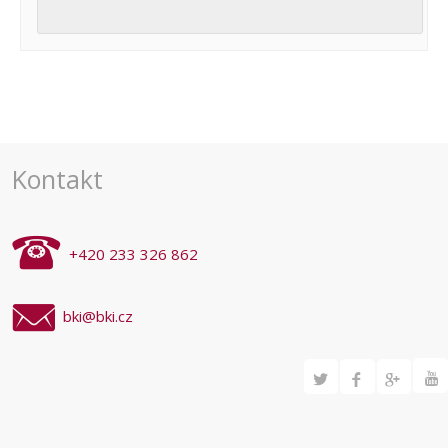
Navigace
pro
akce
Kontakt
+420 233 326 862
bki@bki.cz