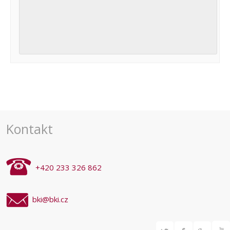
Navigace
pro
akce
Kontakt
+420 233 326 862
bki@bki.cz