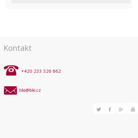
Navigace
pro
akce
Kontakt
+420 233 326 862
bki@bki.cz