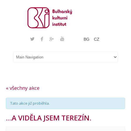
BG
CZ
« všechny akce
Tato akce již proběhla.
…A VIDĚLA JSEM TEREZÍN.