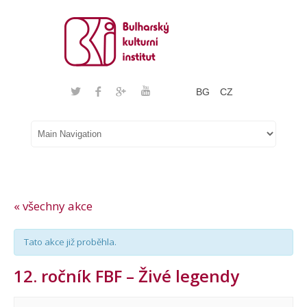
BG
CZ
« všechny akce
Tato akce již proběhla.
12. ročník FBF – Živé legendy