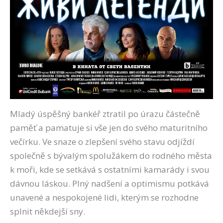
Mladý úspěšný bankéř ztratil po úrazu částečně
paměť a pamatuje si vše jen do svého maturitního
večírku. Ve snaze o zlepšení svého stavu odjíždí
společně s bývalým spolužákem do rodného města
k moři, kde se setkává s ostatními kamarády i svou
dávnou láskou. Plný nadšení a optimismu potkává
unavené a nespokojené lidi, kterým se rozhodne
splnit někdejší sny.