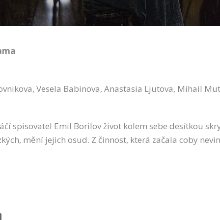
rama
ovnikova, Vesela Babinova, Anastasia Ljutova, Mihail Mu
táčí spisovatel Emil Borilov život kolem sebe desítkou s
ízkých, mění jejich osud. Z činnost, která začala coby ne