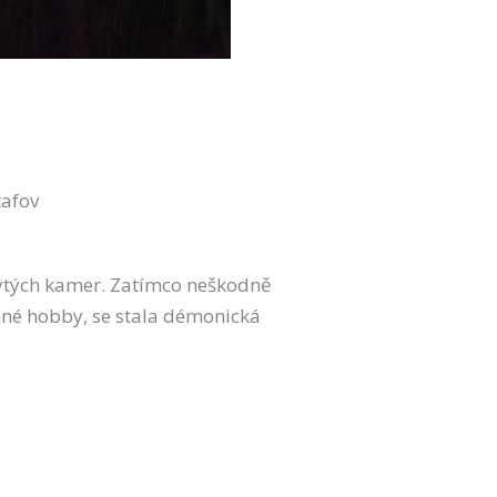
tafov
krytých kamer. Zatímco neškodně
vinné hobby, se stala démonická