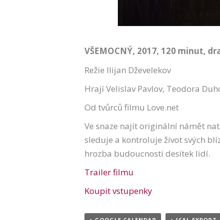
VŠEMOCNÝ, 2017, 120 minut, d
Režie Ilijan Dževelekov
Hrají Velislav Pavlov, Teodora Duh
Od tvůrců filmu Love.net
Ve snaze najít originální námět na
sleduje a kontroluje život svých bl
hrozba budoucnosti desítek lidí.
Trailer filmu
Koupit vstupenky
+ GOOGLE CALENDAR
+ ICAL EXPORT