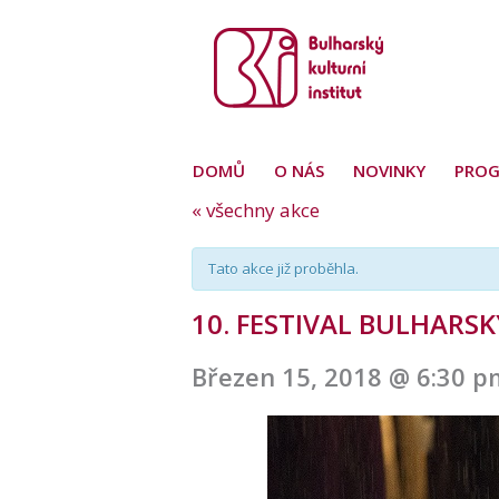
DOMŮ
O NÁS
NOVINKY
PRO
« všechny akce
Tato akce již proběhla.
10. FESTIVAL BULHARS
Březen 15, 2018 @ 6:30 p
Navigace
pro
akce