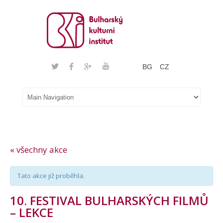
BG
CZ
« všechny akce
Tato akce již proběhla.
10. FESTIVAL BULHARSKÝCH FILMŮ
– LEKCE