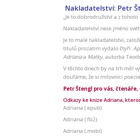
Nakladatelství: Petr Š
„Je to dobrodružství a z tohoto
Nakladatelství nese jméno svéh
Je to malé nakladatelství, zalo
titulů prozatím vydalo čtyři:
Ap
Adriana
a
Matky
, autorka Teod
V těchto dnech by na trh měl vy
doufáme, že si milovníci poezie
Petr Štengl pro vás, čtenáře,
Odkazy ke knize Adriana, kterou 
Adriana (.epub)
Adriana (.fb2)
Adriana (.mobi)