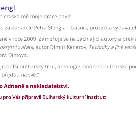
tengl
 hlediska mě moje práce baví!“
o zakladatele Petra Štengla – básník, prozaik a vydavatel
žené v roce 2009. Zaměřuje se na začínající autory a přek
okryfní zvířata
, autor Dimitr Kenarov,
Techniky a jiné verš
ora Dimova.
jít další bulharský titul, antologie moderní bulharské po
 přijdou na své.”
 o Adrianě a nakladatelství.
pro Vás připravil Bulharský kulturní institut: