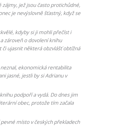
é zájmy, jež jsou často protichůdné,
onec je nevýslovně šťastný, když se
vělé, kdyby si ji mohli přečíst i
 a zároveň o dovolení knihu
či ujasnit některá obzvlášť obtížná
neznal, ekonomická rentabilita
 jasné, jestli by si Adrianu v
 knihu podpoří a vydá. Do dnes jim
literární obec, protože tím začala
ří pevné místo v českých překladech