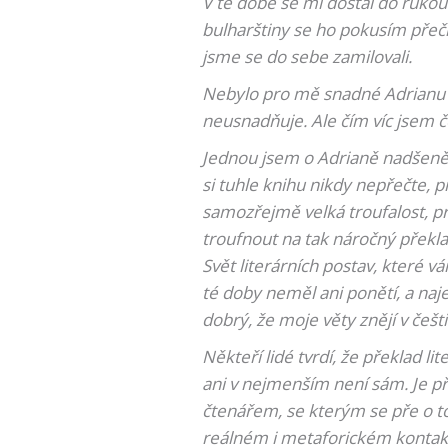
V té době se mi dostal do ruko
bulharštiny se ho pokusím přečís
jsme se do sebe zamilovali.
Nebylo pro mě snadné Adrianu č
neusnadňuje. Ale čím víc jsem če
Jednou jsem o Adrianě nadšeně vy
si tuhle knihu nikdy nepřečte, 
samozřejmě velká troufalost, p
troufnout na tak náročný překlad
Svět literárních postav, které vá
té doby neměl ani ponětí, a naj
dobrý, že moje věty znějí v češ
Někteří lidé tvrdí, že překlad l
ani v nejmenším není sám. Je př
čtenářem, se kterým se pře o tom
reálném i metaforickém kontaktu