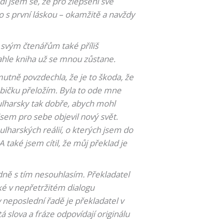
l jsem se, že pro zlepšení své
ko s první láskou – okamžitě a navždy
 svým čtenářům také příliš
tahle kniha už se mnou zůstane.
mutně povzdechla, že je to škoda, že
babičku přeložím. Byla to ode mne
ulharsky tak dobře, abych mohl
jsem pro sebe objevil nový svět.
bulharských reálií, o kterých jsem do
také jsem cítil, že můj překlad je
sadně s tím nesouhlasím. Překladatel
ké v nepřetržitém dialogu
v neposlední řadě je překladatel v
slova a fráze odpovídají originálu