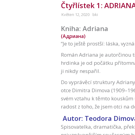
Čtyřlístek 1: ADRIANA
Květen 12, 2020
bki
Kniha: Adriana
(Адриана)
“Je to ještě prostší: láska, vyz
Román Adriana je autorčinou tř
hrdinka je od počátku přítomn
ji nikdy nespařil.
Do vyprávěcí struktury Adrian
otce Dimitra Dimova (1909–1966
svém vztahu k těmto kouskům uk
radost z toho, že jsem otci na d
Autor: Teodora Dimov
Spisovatelka, dramatička, přek
nejuznávanějším současným bu