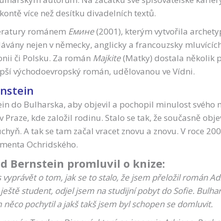
ntě více než desítku divadelních textů.
iteratury románem
Емине
(2001), kterým vytvořila archet
ávány nejen v německy, anglicky a francouzsky mluvících 
nii či Polsku. Za román
Majkite
(Matky) dostala několik p
pší východoevropský román, udělovanou ve Vídni.
rnstein
ein do Bulharska, aby objevil a pochopil minulost svého
 Praze, kde založil rodinu. Stalo se tak, že současně objevi
hyň. A tak se tam začal vracet znovu a znovu. V roce 200
limenta Ochridského.
id Bernstein promluvil o knize:
vyprávět o tom, jak se to stalo, že jsem přeložil román Ad
eště student, odjel jsem na studijní pobyt do Sofie. Bulhar
ěco pochytil a jakš takš jsem byl schopen se domluvit.