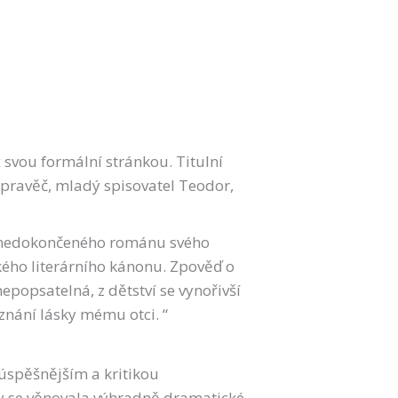
svou formální stránkou. Titulní
pravěč, mladý spisovatel Teodor,
 z nedokončeného románu svého
kého literárního kánonu. Zpověď o
popsatelná, z dětství se vynořivší
vyznání lásky mému otci. “
úspěšnějším a kritikou
y se věnovala výhradně dramatické