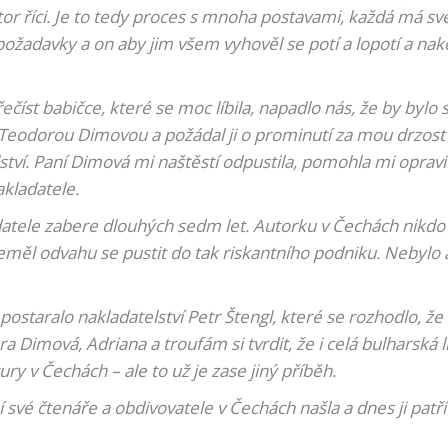
tor říci. Je to tedy proces s mnoha postavami, každá má sv
 požadavky a on aby jim všem vyhověl se potí a lopotí a nak
ečíst babičce, které se moc líbila, napadlo nás, že by bylo sk
o s Teodorou Dimovou a požádal ji o prominutí za mou drzost
ví. Paní Dimová mi naštěstí odpustila, pomohla mi opravit 
akladatele.
datele zabere dlouhých sedm let. Autorku v Čechách nikdo 
měl odvahu se pustit do tak riskantního podniku. Nebylo ani
ostaralo nakladatelství Petr Štengl, které se rozhodlo, že
ora Dimová, Adriana a troufám si tvrdit, že i celá bulharská 
ury v Čechách – ale to už je zase jiný příběh.
í své čtenáře a obdivovatele v Čechách našla a dnes ji pat