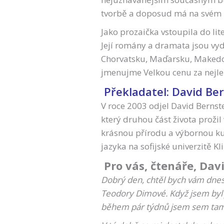
tvorbě a doposud má na svém ko
Jako prozaička vstoupila do l
Její romány a dramata jsou vyd
Chorvatsku, Maďarsku, Makedo
jmenujme Velkou cenu za nejle
Překladatel: David Be
V roce 2003 odjel David Bernst
který druhou část života prožil v
krásnou přírodu a výbornou kuc
jazyka na sofijské univerzitě K
Pro vás, čtenáře, Dav
Dobrý den, chtěl bych vám dnes 
Teodory Dimové. Když jsem byl j
během pár týdnů jsem sem tam n