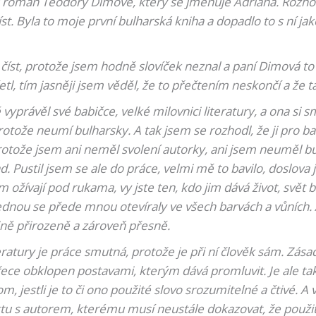
u román Teodory Dimové, který se jmenuje Adriana. Rozhod
t. Byla to moje první bulharská kniha a dopadlo to s ní ja
íst, protože jsem hodně slovíček neznal a paní Dimová to
tl, tím jasněji jsem věděl, že to přečtením neskončí a že 
právěl své babičce, velké milovnici literatury, a ona si s
protože neumí bulharsky. A tak jsem se rozhodl, že ji pro 
rotože jsem ani neměl svolení autorky, ani jsem neuměl b
. Pustil jsem se ale do práce, velmi mě to bavilo, doslova 
m ožívají pod rukama, vy jste ten, kdo jim dává život, svět 
ednou se přede mnou otevíraly ve všech barvách a vůních. A 
tině přirozeně a zároveň přesně.
iteratury je práce smutná, protože je při ní člověk sám. Zá
ece obklopen postavami, kterým dává promluvit. Je ale ta
, jestli je to či ono použité slovo srozumitelné a čtivé. A 
 s autorem, kterému musí neustále dokazovat, že použitá 