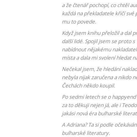
a že čtenář pochopí, co chtěl au
každá na překladatele křičí své
mu to povede.
Když jsem knihu přeložil a dal př
další lidé. Spojil jsem se prot
nabídnout nějakému nakladatelst
místa a dala mi svolení hledat n
Nečekal jsem, že hledání nakla
nebyla nijak zaručena a nikdo ne
Čechách někdo koupil.
Po sedmi letech se o happyend p
za to děkuji nejen já, ale i Teod
jakási nová éra bulharské literat
A Adriana? Ta si podle očekáván
bulharské literatury.