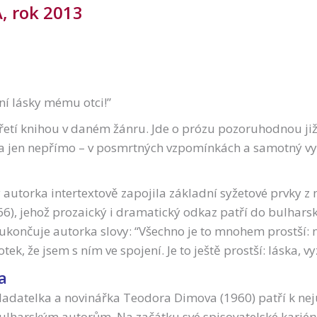
, rok 2013
nání lásky mému otci!”
etí knihou v daném žánru. Jde o prózu pozoruhodnou již 
a jen nepřímo – v posmrtných vzpomínkách a samotný vy
y autorka intertextově zapojila základní syžetové prvky
), jehož prozaický i dramatický odkaz patří do bulhars
ončuje autorka slovy: “Všechno je to mnohem prostší: ne
otek, že jsem s ním ve spojení. Je to ještě prostší: láska, 
a
ladatelka a novinářka Teodora Dimova (1960) patří k nej
lharským autorům. Na začátku své spisovatelské kariér