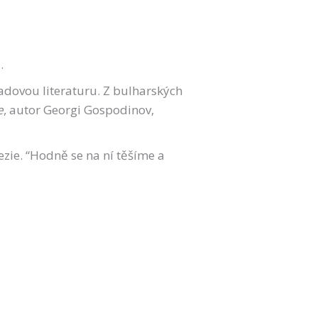
.
ladovou literaturu. Z bulharských
e
, autor Georgi Gospodinov,
ezie. “Hodně se na ní těšíme a