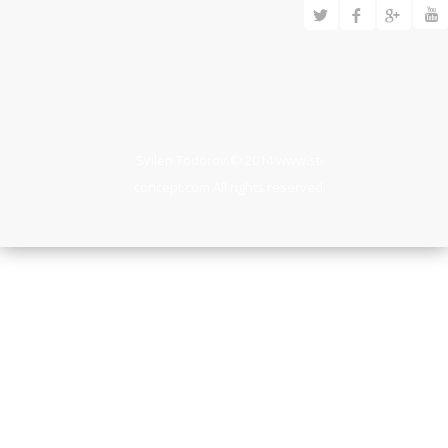
Svilen Todorov © 2014
www.st-
concept.com
All rights reserved.