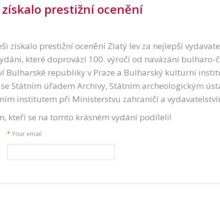
získalo prestižní ocenění
i získalo prestižní ocenění Zlatý lev za nejlepší vydavat
ydání, které doprovází 100. výročí od navázání bulharo-
í Bulharské republiky v Praze a Bulharský kulturní institu
, se Státním úřadem Archivy, Státním archeologickým ú
ím institutem při Ministerstvu zahraničí a vydavatelstv
, kteří se na tomto krásném vydání podíleli!
*
Your email