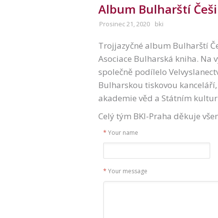
Album Bulharští Češi 
Prosinec 21, 2020
bki
Trojjazyčné album Bulharští Češ
Asociace Bulharská kniha. Na v
společně podílelo Velvyslanectv
Bulharskou tiskovou kanceláří
akademie věd a Státním kulturn
Celý tým BKI-Praha děkuje všem
*
Your name
*
Your message