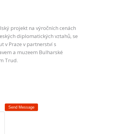
elský projekt na výročních cenách
českých diplomatických vztahů, se
t v Praze v partnerství s
stavem a muzeem Bulharské
ím Trud.