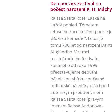
Den poezie: Festival na
počest narození K. H. Mách
Raissa Salita Rose: Láska na
každý pohled. Tématem
letošního ročníku Dnu poezie j
„Božská komedie“. Letos je
tomu 700 let od narození Dant
Alighieriho. V rámci
mezinárodního festivalu
konaného od roku 1999
představujeme debutní
básnickou sbírku současné
bulharské básnířky píšící pod
autorským pseudonymem
Raissa Salita Rose (pravým
jménem Raissa Andonova-