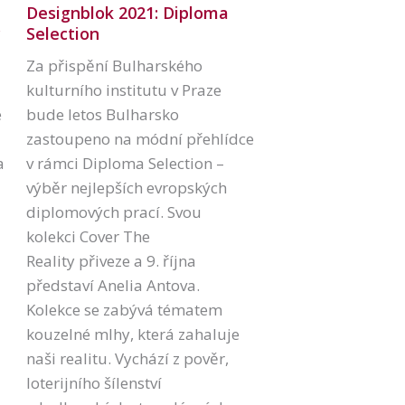
Designblok 2021: Diploma
Selection
y
Za přispění Bulharského
kulturního institutu v Praze
bude letos Bulharsko
e
zastoupeno na módní přehlídce
v rámci Diploma Selection –
a
výběr nejlepších evropských
diplomových prací. Svou
kolekci Cover The
Reality přiveze a 9. října
představí Anelia Antova.
Kolekce se zabývá tématem
kouzelné mlhy, která zahaluje
naši realitu. Vychází z pověr,
loterijního šílenství