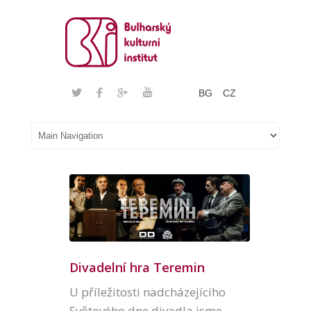
BG
CZ
Divadelní hra Teremin
U příležitosti nadcházejícího
Světového dne divadla jsme