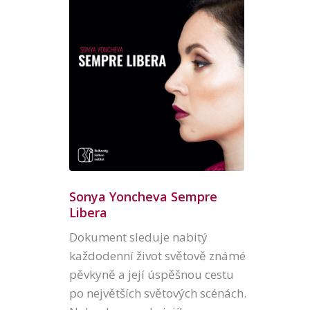
Sonya Yoncheva Sempre
Libera
Dokument sleduje nabitý
každodenní život světově známé
pěvkyně a její úspěšnou cestu
po největších světových scénách.