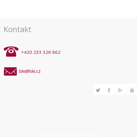
Kontakt
+420 233 326 862
bki@bki.cz
Svilen Todorov © 2014
www.st-