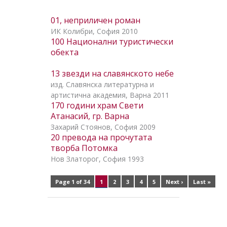
01, неприличен роман
ИК Колибри, София 2010
100 Национални туристически
обекта
13 звезди на славянското небе
изд. Славянска литературна и
артистична академия, Варна 2011
170 години храм Свети
Атанасий, гр. Варна
Захарий Стоянов, София 2009
20 превода на прочутата
творба Потомка
Нов Златорог, София 1993
Page 1 of 34
1
2
3
4
5
Next ›
Last »