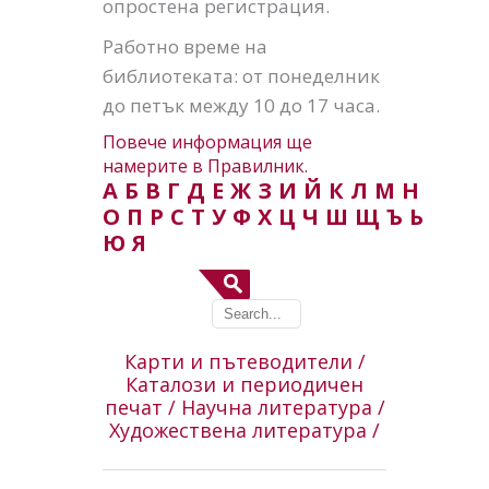
опростена регистрация.
Работно време на
библиотеката: от понеделник
до петък между 10 до 17 часа.
Повече информация ще
намерите в Правилник.
А
Б
В
Г
Д
E
Ж
З
И
Й
К
Л
М
Н
О
П
Р
С
Т
У
Ф
Х
Ц
Ч
Ш
Щ
Ъ
Ь
Ю
Я
Карти и пътеводители /
Каталози и периодичен
печат /
Научна литература /
Художествена литература /